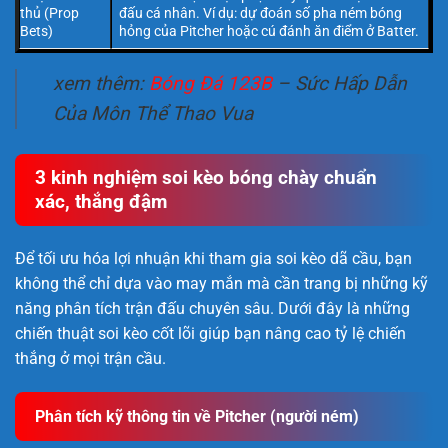
thủ (Prop
đấu cá nhân. Ví dụ: dự đoán số pha ném bóng
Bets)
hỏng của Pitcher hoặc cú đánh ăn điểm ở Batter.
xem thêm:
Bóng Đá 123B
– Sức Hấp Dẫn
Của Môn Thể Thao Vua
3 kinh nghiệm soi kèo bóng chày chuẩn
xác, thắng đậm
Để tối ưu hóa lợi nhuận khi tham gia soi kèo dã cầu, bạn
không thể chỉ dựa vào may mắn mà cần trang bị những kỹ
năng phân tích trận đấu chuyên sâu. Dưới đây là những
chiến thuật soi kèo cốt lõi giúp bạn nâng cao tỷ lệ chiến
thắng ở mọi trận cầu.
Phân tích kỹ thông tin về Pitcher (người ném)