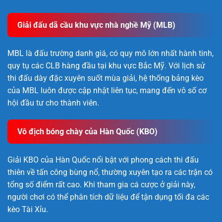
Giải đấu dã cầu khu vực nhà nghề Mỹ (MLB)
MBL là đấu trường danh giá, có quy mô lớn nhất hành tinh,
quy tụ các CLB hàng đầu tại khu vực Bắc Mỹ. Với lịch sử
thi đấu dày đặc xuyên suốt mùa giải, hệ thống bảng kèo
của MBL luôn được cập nhật liên tục, mang đến vô số cơ
hội đầu tư cho thành viên.
Vô địch bóng chày của Hàn Quốc (KBO)
Giải KBO của Hàn Quốc nổi bật với phong cách thi đấu
thiên về tấn công bùng nổ, thường xuyên tạo ra các trận có
tổng số điểm rất cao. Khi tham gia cá cược ở giải này,
người chơi có thể phân tích dữ liệu để tận dụng tối đa các
kèo Tài Xỉu.