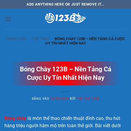
Bỏ
ADD ANYTHING HERE OR JUST REMOVE IT...
qua
nội
dung
TRANG CHỦ
-
THỂ THAO
-
BÓNG CHÀY 123B – NỀN TẢNG CÁ CƯỢC
UY TÍN NHẤT HIỆN NAY
Bóng Chày 123B – Nền Tảng Cá
Cược Uy Tín Nhất Hiện Nay
ĐĂNG VÀO
15/05/2026
BỞI
TÁC GIẢ 123B
Bóng chày
là môn thể thao chiến thuật đỉnh cao, thu hút
hàng triệu người hâm mộ trên toàn thế giới. Bài viết dưới