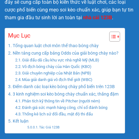
đây sẽ cung cấp toàn bộ kiến thức về luật chơi, các loại
cược phổ biến cùng mẹo soi kèo chuẩn xác, giúp bạn tự tin
tham gia đầu tư sinh lời an toàn tại
nhà cái 123B
.
Mục Lục
Tổng quan luật chơi môn thể thao bóng chày
Nền tảng cung cấp bảng Odds của giải bóng chày nào?
Giải đấu dã cầu khu vực nhà nghề Mỹ (MLB)
Vô địch bóng chày của Hàn Quốc (KBO)
Giải chuyên nghiệp của Nhật Bản (NPB)
Mùa giải danh giá vô địch thế giới (WBC)
Điểm danh các loại kèo bóng chày phổ biến trên 123B
3 kinh nghiệm soi kèo bóng chày chuẩn xác, thắng đậm
Phân tích kỹ thông tin về Pitcher (người ném)
Đánh giá sức mạnh hàng công, chỉ số đánh bóng
Thống kê lịch sử đối đầu, mật độ thi đấu
Kết luận
Tác Giả 123B