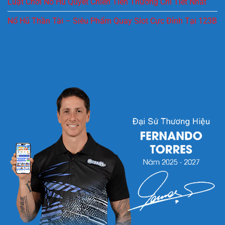
Luật Chơi Nổ Hũ Quyết Chiến Tiền Thưởng Chi Tiết Nhất
Nổ Hũ Thần Tài – Siêu Phẩm Quay Slot Cực Đỉnh Tại 123B