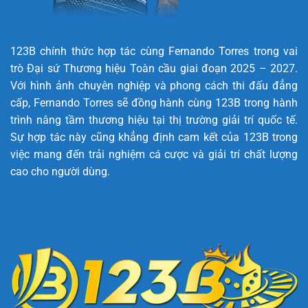
123B chính thức hợp tác cùng
Fernando Torres
trong vai
trò Đại sứ Thương hiệu Toàn cầu giai đoạn 2025 – 2027.
Với hình ảnh chuyên nghiệp và phong cách thi đấu đẳng
cấp, Fernando Torres sẽ đồng hành cùng 123B trong hành
trình nâng tầm thương hiệu tại thị trường giải trí quốc tế.
Sự hợp tác này cũng khẳng định cam kết của 123B trong
việc mang đến trải nghiệm cá cược và giải trí chất lượng
cao cho người dùng.