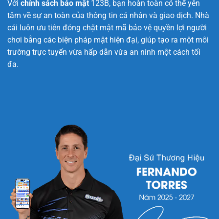
Với
chính sách bảo mật
123B, bạn hoàn toàn có thể yên
tâm về sự an toàn của thông tin cá nhân và giao dịch. Nhà
cái luôn ưu tiên đóng chặt mật mã bảo vệ quyền lợi người
chơi bằng các biện pháp mật hiện đại, giúp tạo ra một môi
trường trực tuyến vừa hấp dẫn vừa an ninh một cách tối
đa.