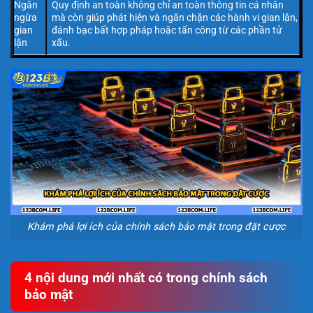
Ngăn
Quy định an toàn không chỉ an toàn thông tin cá nhân
ngừa
mà còn giúp phát hiện và ngăn chặn các hành vi gian lận,
gian
đánh bạc bất hợp pháp hoặc tấn công từ các phần tử
lận
xấu.
Khám phá lợi ích của chính sách bảo mật trong đặt cược
4 nội dung mới nhất có trong chính sách
bảo mật