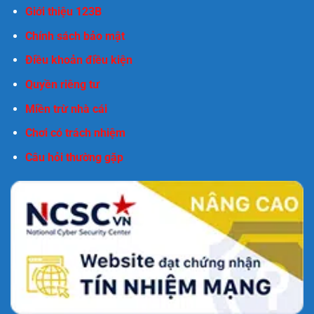
Giới thiệu 123B
Chính sách bảo mật
Điều khoản điều kiện
Quyền riêng tư
Miền trừ nhà cái
Chơi có trách nhiệm
Câu hỏi thường gặp