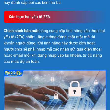
hay đánh cắp bởi các bên thứ ba.
Xác thực hai yếu tố 2FA
Chính sách bảo mật
cũng cung cấp tính năng xác thực hai
yếu tố (2FA) nhằm tăng cường đóng chặt mật mã tài
khoản người dùng. Khi tính năng này được kích hoạt,
người chơi sẽ phải nhập mã xác nhận gửi qua điện thoại
hoặc email mỗi khi đăng nhập vào tài khoản, từ đó nâng
cao mức độ an toàn.