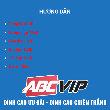
HƯỚNG DẪN
Đăng ký 123B
Đăng nhập 123B
Nạp tiền 123B
Rút tiền 123B
Tải app 123B
Đại lý 123B