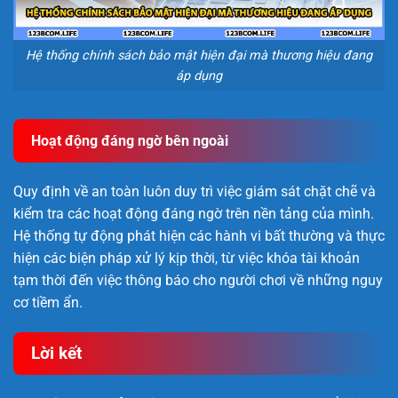
Hệ thống chính sách bảo mật hiện đại mà thương hiệu đang
áp dụng
Hoạt động đáng ngờ bên ngoài
Quy định về an toàn luôn duy trì việc giám sát chặt chẽ và
kiểm tra các hoạt động đáng ngờ trên nền tảng của mình.
Hệ thống tự động phát hiện các hành vi bất thường và thực
hiện các biện pháp xử lý kịp thời, từ việc khóa tài khoản
tạm thời đến việc thông báo cho người chơi về những nguy
cơ tiềm ẩn.
Lời kết