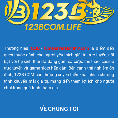
Thương hiệu
123B
-
tumejorversiontmv.com
là điểm đến
quen thuộc dành cho người yêu thích giải trí trực tuyến, nổi
bật với hệ sinh thái đa dạng gồm cá cược thể thao, casino
trực tuyến và game slots hấp dẫn. Bên cạnh trải nghiệm ổn
định, 123B.COM còn thường xuyên triển khai nhiều chương
trình khuyến mãi giá trị, mang đến thêm lợi ích cho người
chơi trong quá trình tham gia.
VỀ CHÚNG TÔI