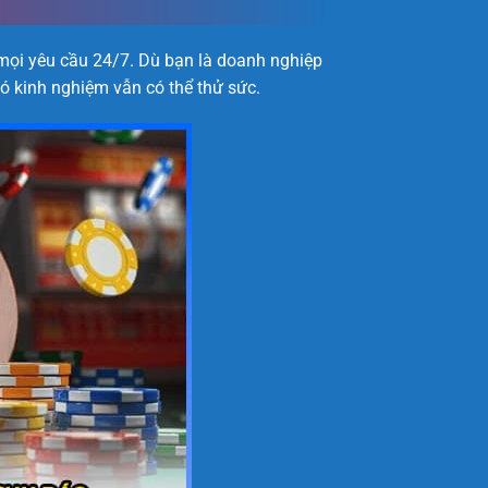
ý mọi yêu cầu 24/7. Dù bạn là doanh nghiệp
ó kinh nghiệm vẫn có thể thử sức.