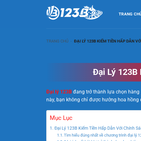
Bỏ
qua
TRANG CH
nội
dung
TRANG CHỦ
-
ĐẠI LÝ 123B KIẾM TIỀN HẤP DẪN 
Đại Lý 123B
Đại lý 123B
đang trở thành lựa chọn hàng 
này, bạn không chỉ được hưởng hoa hồng 
Mục Lục
Đại Lý 123B Kiếm Tiền Hấp Dẫn Với Chính 
Tìm hiểu đúng nhất về chương trình đại lý 