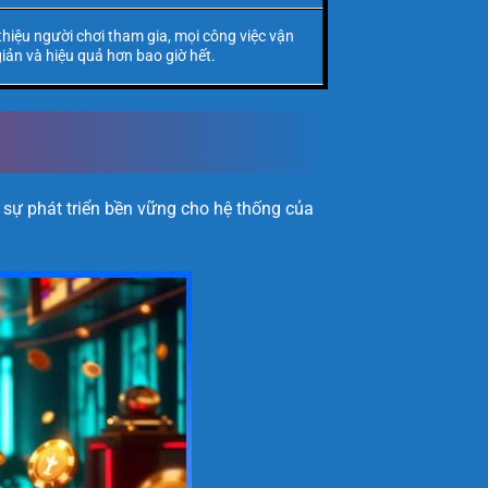
thiệu người chơi tham gia, mọi công việc vận
iản và hiệu quả hơn bao giờ hết.
à sự phát triển bền vững cho hệ thống của