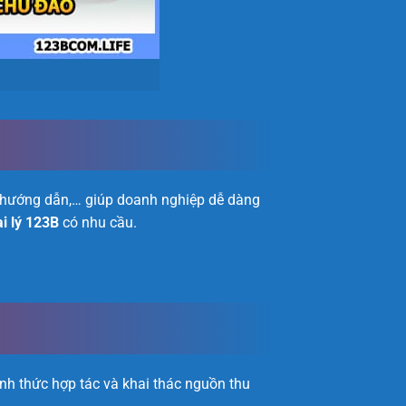
ệu hướng dẫn,… giúp doanh nghiệp dễ dàng
ại lý 123B
có nhu cầu.
nh thức hợp tác và khai thác nguồn thu