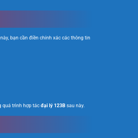
B
này, bạn cần điền chính xác các thông tin
g quá trình hợp tác
đại lý 123B
sau này.