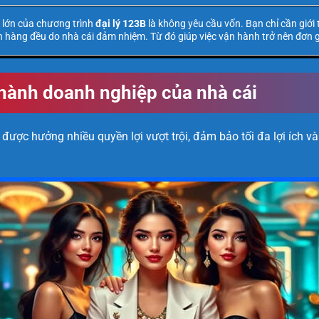
lớn của chương trình
đại lý 123B
là không yêu cầu vốn. Bạn chỉ cần giới 
 hàng đều do nhà cái đảm nhiệm. Từ đó giúp việc vận hành trở nên đơn g
ở thành doanh nghiệp của nhà cái
ẽ được hưởng nhiều quyền lợi vượt trội, đảm bảo tối đa lợi ích v