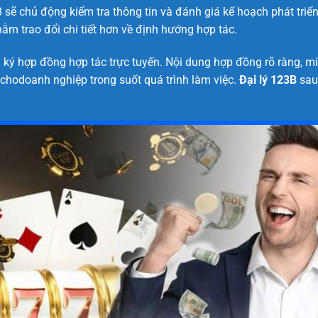
 sẽ chủ động kiểm tra thông tin và đánh giá kế hoạch phát triển
ằm trao đổi chi tiết hơn về định hướng hợp tác.
nh ký hợp đồng hợp tác trực tuyến. Nội dung hợp đồng rõ ràng, m
i chodoanh nghiệp trong suốt quá trình làm việc.
Đại lý 123B
sau