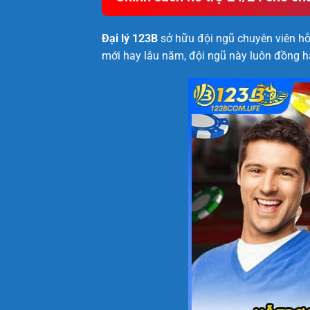
Đại lý 123B
sở hữu đội ngũ chuyên viên hỗ 
mới hay lâu năm, đội ngũ này luôn đồng hà