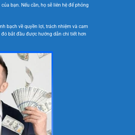
 của bạn. Nếu cần, họ sẽ liên hệ để phỏng
inh bạch về quyền lợi, trách nhiệm và cam
 đó bắt đầu được hướng dẫn chi tiết hơn