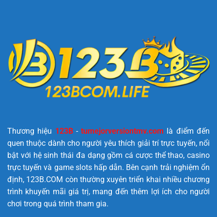
Thương hiệu
123B
-
tumejorversiontmv.com
là điểm đến
quen thuộc dành cho người yêu thích giải trí trực tuyến, nổi
bật với hệ sinh thái đa dạng gồm cá cược thể thao, casino
trực tuyến và game slots hấp dẫn. Bên cạnh trải nghiệm ổn
định, 123B.COM còn thường xuyên triển khai nhiều chương
trình khuyến mãi giá trị, mang đến thêm lợi ích cho người
chơi trong quá trình tham gia.