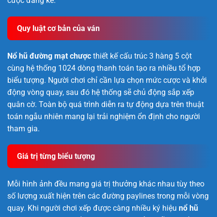
cược đáng kể.
Quy luật cơ bản của ván
Nổ hũ đường mạt chược
thiết kế cấu trúc 3 hàng 5 cột
cùng hệ thống 1024 dòng thanh toán tạo ra nhiều tổ hợp
biểu tượng. Người chơi chỉ cần lựa chọn mức cược và khởi
động vòng quay, sau đó hệ thống sẽ chủ động sắp xếp
quân cờ. Toàn bộ quá trình diễn ra tự động dựa trên thuật
toán ngẫu nhiên mang lại trải nghiệm ổn định cho người
tham gia.
Giá trị từng biểu tượng
Mỗi hình ảnh đều mang giá trị thưởng khác nhau tùy theo
số lượng xuất hiện trên các đường paylines trong mỗi vòng
quay. Khi người chơi xếp được càng nhiều ký hiệu
nổ hũ