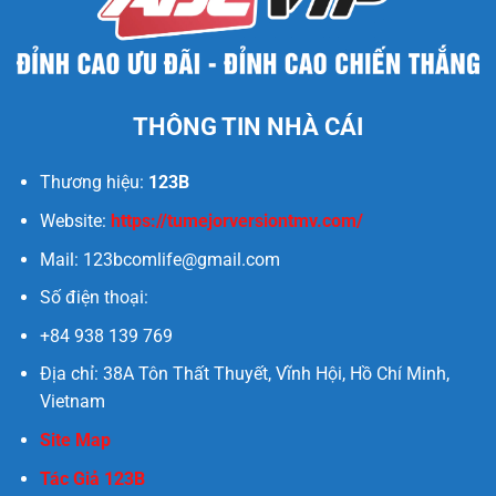
THÔNG TIN NHÀ CÁI
Thương hiệu:
123B
Website:
https://tumejorversiontmv.com/
Mail:
123bcomlife@gmail.com
Số điện thoại:
+84 938 139 769
Địa chỉ:
38A Tôn Thất Thuyết, Vĩnh Hội, Hồ Chí Minh,
Vietnam
Site Map
Tác Giả 123B