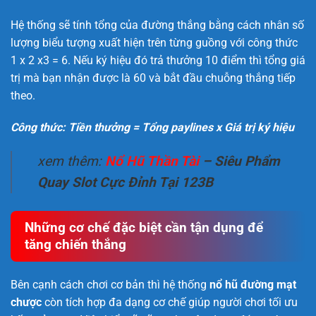
Hệ thống sẽ tính tổng của đường thắng bằng cách nhân số
lượng biểu tượng xuất hiện trên từng guồng với công thức
1 x 2 x3 = 6. Nếu ký hiệu đó trả thưởng 10 điểm thì tổng giá
trị mà bạn nhận được là 60 và bắt đầu chuỗng thắng tiếp
theo.
Công thức: Tiền thưởng = Tổng paylines x Giá trị ký hiệu
xem thêm:
Nổ Hũ Thần Tài
– Siêu Phẩm
Quay Slot Cực Đỉnh Tại 123B
Những cơ chế đặc biệt cần tận dụng để
tăng chiến thắng
Bên cạnh cách chơi cơ bản thì hệ thống
nổ hũ đường mạt
chược
còn tích hợp đa dạng cơ chế giúp người chơi tối ưu