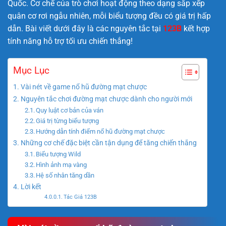
Quốc. Cơ chế của trò chơi hoạt động theo dạng sắp xếp
quân cơ rơi ngẫu nhiên, mỗi biểu tượng đều có giá trị hấp
dẫn. Bài viết dưới đây là các nguyên tắc tại
123B
kết hợp
tính năng hỗ trợ tối ưu chiến thắng!
Mục Lục
Vài nét về game nổ hũ đường mạt chược
Nguyên tắc chơi đường mạt chược dành cho người mới
Quy luật cơ bản của ván
Giá trị từng biểu tượng
Hướng dẫn tính điểm nổ hũ đường mạt chược
Những cơ chế đặc biệt cần tận dụng để tăng chiến thắng
Biểu tượng Wild
Hình ảnh mạ vàng
Hệ số nhân tăng dần
Lời kết
Tác Giả 123B