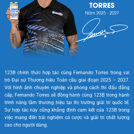
123B chính thức hợp tác cùng
Fernando Torres
trong vai
trò Đại sứ Thương hiệu Toàn cầu giai đoạn 2025 – 2027.
Với hình ảnh chuyên nghiệp và phong cách thi đấu đẳng
cấp, Fernando Torres sẽ đồng hành cùng 123B trong hành
trình nâng tầm thương hiệu tại thị trường giải trí quốc tế.
Sự hợp tác này cũng khẳng định cam kết của 123B trong
việc mang đến trải nghiệm cá cược và giải trí chất lượng
cao cho người dùng.