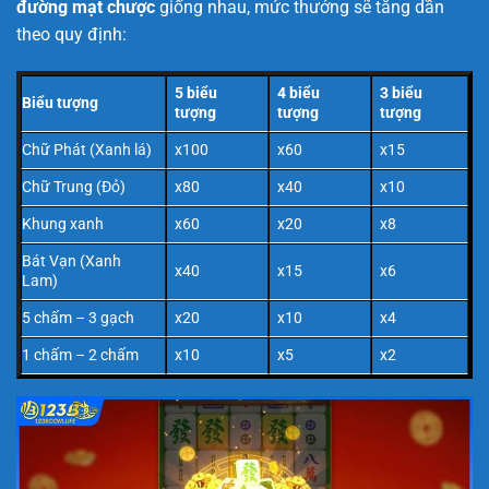
đường mạt chược
giống nhau, mức thưởng sẽ tăng dần
theo quy định:
5 biểu
4 biểu
3 biểu
Biểu tượng
tượng
tượng
tượng
Chữ Phát (Xanh lá)
x100
x60
x15
Chữ Trung (Đỏ)
x80
x40
x10
Khung xanh
x60
x20
x8
Bát Vạn (Xanh
x40
x15
x6
Lam)
5 chấm – 3 gạch
x20
x10
x4
1 chấm – 2 chấm
x10
x5
x2