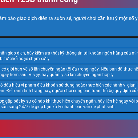
ảm bảo giao dịch diễn ra suôn sẻ, người chơi cần lưu ý một số 
hận giao dịch, hãy kiểm tra thật kỹ thông tin tài khoản ngân hàng của mìn
 bị từ chối hoặc chậm xử lý.
 có giới hạn về số lần chuyển ngân tối đa trong ngày. Nếu bạn đã thực hiện
ngày hôm sau. Vì vậy, hãy quản lý số lần chuyển ngân hợp lý.
ó dấu hiệu vi phạm điều khoản sử dụng hoặc thực hiện các hành vi gian l
n. Để tránh tình trạng này, người chơi cũng cần tuân thủ bộ quy định của
ợp gặp bất kỳ sự cố nào khi thực hiện chuyển ngân, hãy liên hệ ngay với
 sẵn sàng 24/7 để giúp bạn xử lý nhanh các vấn đề phát sinh.