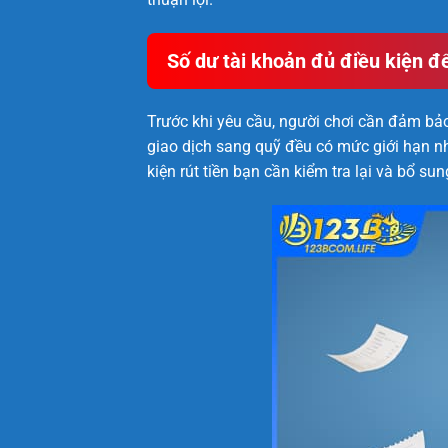
Số dư tài khoản đủ điều kiện để
Trước khi yêu cầu, người chơi cần đảm bảo 
giao dịch sang quỹ đều có mức giới hạn nh
kiện rút tiền bạn cần kiểm tra lại và bổ sun