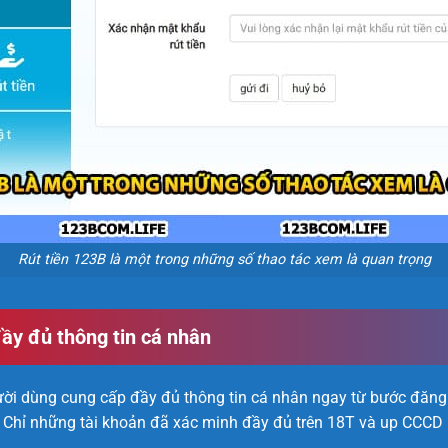
Rút tiền 123B là một trong những số thao tác xem là quan trọng
ầy đủ thông tin cá nhân
ời dùng cung cấp đầy đủ thông tin cá nhân ngay từ bước đăng 
. Chỉ những tài khoản đã xác minh đầy đủ trên 18T và up CCCD 