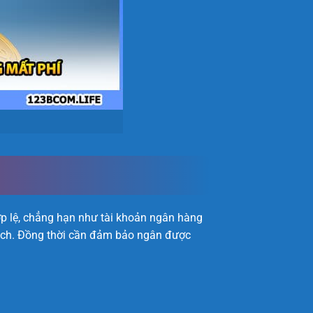
ợp lệ, chẳng hạn như tài khoản ngân hàng
o dịch. Đồng thời cần đảm bảo ngân được