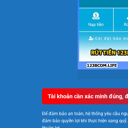
Tài khoản cần xác minh đúng, đ
Để đảm bảo an toàn, hệ thống yêu cầu ngư
đảm bảo quyền lợi khi thực hiện sang quỹ
thuận lợi.