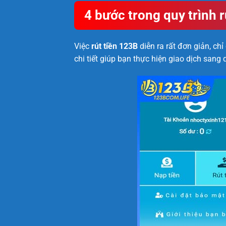
4 bước trong quy trình r
Việc
rút tiền 123B
diễn ra rất đơn giản, ch
chi tiết giúp bạn thực hiện giao dịch sang