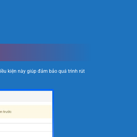
iều kiện này giúp đảm bảo quá trình rút