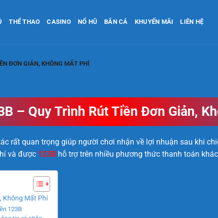
Ủ
THỂ THAO
CASINO
NỔ HŨ
BẮN CÁ
KHUYẾN MÃI
LIÊN HỆ
IỀN ĐƠN GIẢN, KHÔNG MẤT PHÍ
3B – Quy Trình Rút Tiền Đơn Giản, K
ác rất quan trọng giúp người chơi nhận về lợi nhuận sau khi ch
phí và được
123B
hỗ trợ trên nhiều phương thức thanh toán khác
n, Không Mất Phí
tiền 123B