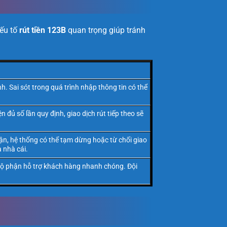
yếu tố
rút tiền 123B
quan trọng giúp tránh
h. Sai sót trong quá trình nhập thông tin có thể
 đủ số lần quy định, giao dịch rút tiếp theo sẽ
ận, hệ thống có thể tạm dừng hoặc từ chối giao
 nhà cái.
 bộ phận hỗ trợ khách hàng nhanh chóng. Đội