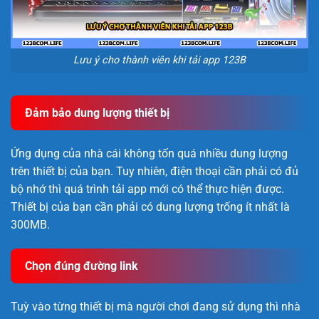
Lưu ý cho thành viên khi tải app 123B
Đảm bảo dung lượng thiết bị
Ứng dụng của nhà cái không tốn quá nhiều dung lượng
trên thiết bị của bạn. Tuy nhiên, điện thoại cần phải có đủ
bộ nhớ thì quá trình tải app mới có thể thực hiện được.
Thiết bị của bạn cần phải có dung lượng trống ít nhất là
300MB.
Chọn đúng đường link
Tuỳ vào từng thiết bị mà người chơi đang sử dụng thì nhà