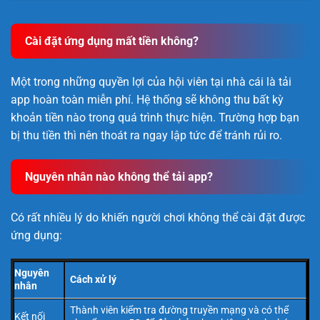
Cài đặt ứng dụng mất tiền không?
Một trong những quyền lợi của hội viên tại nhà cái là tải
app
hoàn toàn miễn phí. Hệ thống sẽ không thu bất kỳ
khoản tiền nào trong quá trình thực hiện. Trường hợp bạn
bị thu tiền thì nên thoát ra ngay lập tức để tránh rủi ro.
Nguyên nhân nào không thể tải app?
Có rất nhiều lý do khiến người chơi không thể cài đặt được
ứng dụng:
Nguyên
Cách xử lý
nhân
Thành viên kiểm tra đường truyền mạng và có thể
Kết nối