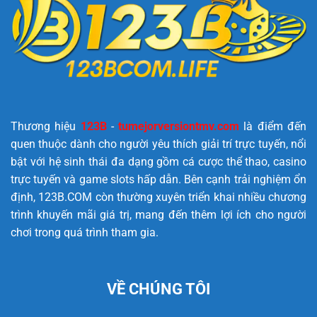
Thương hiệu
123B
-
tumejorversiontmv.com
là điểm đến
quen thuộc dành cho người yêu thích giải trí trực tuyến, nổi
bật với hệ sinh thái đa dạng gồm cá cược thể thao, casino
trực tuyến và game slots hấp dẫn. Bên cạnh trải nghiệm ổn
định, 123B.COM còn thường xuyên triển khai nhiều chương
trình khuyến mãi giá trị, mang đến thêm lợi ích cho người
chơi trong quá trình tham gia.
VỀ CHÚNG TÔI