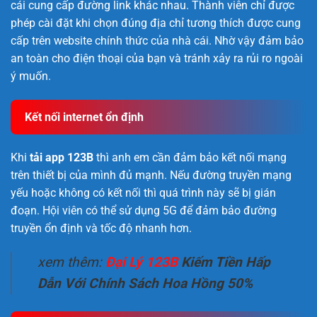
cái cung cấp đường link khác nhau. Thành viên chỉ được
phép cài đặt khi chọn đúng địa chỉ tương thích được cung
cấp trên website chính thức của nhà cái. Nhờ vậy đảm bảo
an toàn cho điện thoại của bạn và tránh xảy ra rủi ro ngoài
ý muốn.
Kết nối internet ổn định
Khi
tải app 123B
thì anh em cần đảm bảo kết nối mạng
trên thiết bị của mình đủ mạnh. Nếu đường truyền mạng
yếu hoặc không có kết nối thì quá trình này sẽ bị gián
đoạn. Hội viên có thể sử dụng 5G để đảm bảo đường
truyền ổn định và tốc độ nhanh hơn.
xem thêm:
Đại Lý 123B
Kiếm Tiền Hấp
Dẫn Với Chính Sách Hoa Hồng 50%