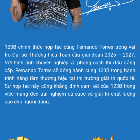
123B chính thức hợp tác cùng
Fernando Torres
trong vai
trò Đại sứ Thương hiệu Toàn cầu giai đoạn 2025 – 2027.
Với hình ảnh chuyên nghiệp và phong cách thi đấu đẳng
cấp, Fernando Torres sẽ đồng hành cùng 123B trong hành
trình nâng tầm thương hiệu tại thị trường giải trí quốc tế.
Sự hợp tác này cũng khẳng định cam kết của 123B trong
việc mang đến trải nghiệm cá cược và giải trí chất lượng
cao cho người dùng.