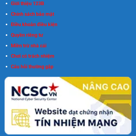
Giới thiệu 123B
Chính sách bảo mật
Điều khoản điều kiện
Quyền riêng tư
Miền trừ nhà cái
Chơi có trách nhiệm
Câu hỏi thường gặp