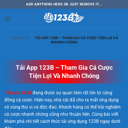
Bỏ
ADD ANYTHING HERE OR JUST REMOVE IT...
qua
nội
dung
TRANG CHỦ
-
TẢI APP 123B – THAM GIA CÁ CƯỢC TIỆN LỢI VÀ
NHANH CHÓNG
Tải App 123B – Tham Gia Cá Cược
Tiện Lợi Và Nhanh Chóng
Tải app 123B
đang
được sự quan tâm rất lớn từ cộng
đồng cá cược. Hiện nay, nhà cái đã cho ra mắt ứng dụng
vô cùng thú vị và độc đáo. Khách hàng có thể trải nghiệm
cá cược nhanh chóng cũng như thuận tiện. Cùng bài viết
khám phá chi tiết cách thức tải ứng dụng 123B
ngay dưới