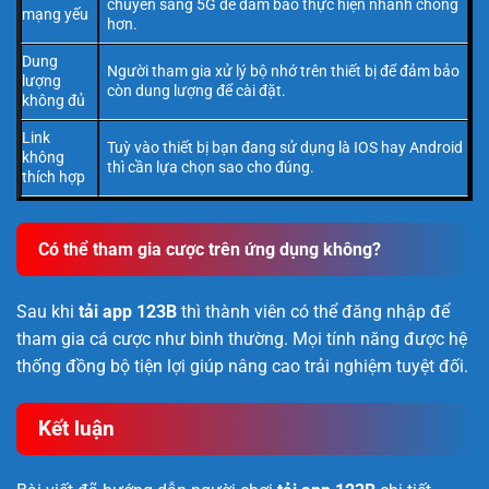
chuyển sang 5G để đảm bảo thực hiện nhanh chóng
mạng yếu
hơn.
Dung
Người tham gia xử lý bộ nhớ trên thiết bị để đảm bảo
lượng
còn dung lượng để cài đặt.
không đủ
Link
Tuỳ vào thiết bị bạn đang sử dụng là IOS hay Android
không
thì cần lựa chọn sao cho đúng.
thích hợp
Có thể tham gia cược trên ứng dụng không?
Sau khi
tải app 123B
thì thành viên có thể đăng nhập để
tham gia cá cược như bình thường. Mọi tính năng được hệ
thống đồng bộ tiện lợi giúp nâng cao trải nghiệm tuyệt đối.
Kết luận