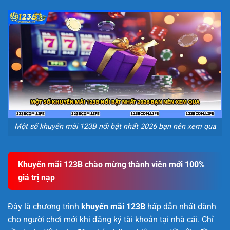
Một số khuyến mãi 123B nổi bật nhất 2026 bạn nên xem qua
Khuyến mãi 123B chào mừng thành viên mới 100%
giá trị nạp
Đây là chương trình
khuyến mãi 123B
hấp dẫn nhất dành
cho người chơi mới khi đăng ký tài khoản tại nhà cái. Chỉ