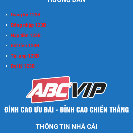
Đăng ký 123B
Đăng nhập 123B
Nạp tiền 123B
Rút tiền 123B
Tải app 123B
Đại lý 123B
THÔNG TIN NHÀ CÁI