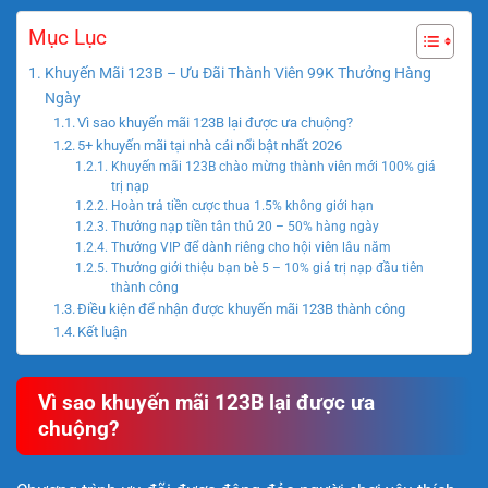
Mục Lục
Khuyến Mãi 123B – Ưu Đãi Thành Viên 99K Thưởng Hàng
Ngày
Vì sao khuyến mãi 123B lại được ưa chuộng?
5+ khuyến mãi tại nhà cái nổi bật nhất 2026
Khuyến mãi 123B chào mừng thành viên mới 100% giá
trị nạp
Hoàn trả tiền cược thua 1.5% không giới hạn
Thưởng nạp tiền tân thủ 20 – 50% hàng ngày
Thưởng VIP để dành riêng cho hội viên lâu năm
Thưởng giới thiệu bạn bè 5 – 10% giá trị nạp đầu tiên
thành công
Điều kiện để nhận được khuyến mãi 123B thành công
Kết luận
Vì sao khuyến mãi 123B lại được ưa
chuộng?